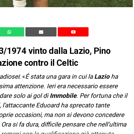
3/1974 vinto dalla Lazio, Pino
zione contro il Celtic
adiosei
: «
É stata una gara in cui la
Lazio
ha
ima attenzione. Ieri era necessario essere
dare solo ai gol di
Immobile
. Per fortuna che il
, l’attaccante Eduoard ha sprecato tante
roprie occasioni, ma non si devono concedere
 Ora si fa dura, difficile pensare che nell’ultima
romeni con la qualificazione già ottenuta.