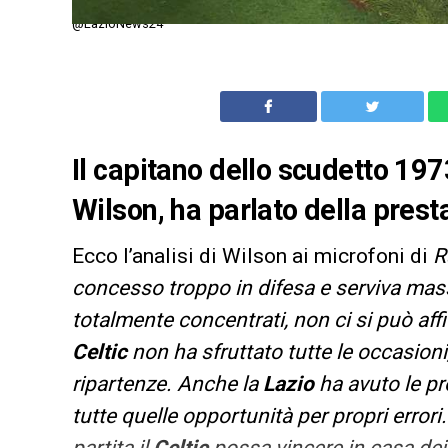
@LazioNews24
Il capitano dello scudetto 197
Wilson, ha parlato della presta
Ecco l’analisi di Wilson ai microfoni di
R
concesso troppo in difesa e serviva mass
totalmente concentrati, non ci si può affi
Celtic
non ha sfruttato tutte le occasioni
ripartenze. Anche la
Lazio
ha avuto le p
tutte quelle opportunità per propri errori.
partita il
Celtic
possa vincere in casa dei 