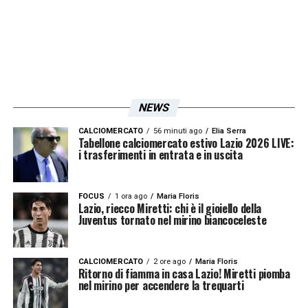
mercato sarà avallato anche da Inzaghi.
Sono fiducioso, speriamo vada tutto bene.
Bisogna capire che per esempio l’Atalanta
ha dimostrato di essere superiore alla Lazio.
Anche quando vendono poi riescono sempre
NEWS
a fare meglio. Quindi la Lazio deve fare un
CALCIOMERCATO
56 minuti ago
Elia Serra
Tabellone calciomercato estivo Lazio 2026 LIVE:
grosso lavoro per recuperare il terreno
i trasferimenti in entrata e in uscita
perso
», conclude così uno speranzoso
Ambrogi.
FOCUS
1 ora ago
Maria Floris
Lazio, riecco Miretti: chi è il gioiello della
Juventus tornato nel mirino biancoceleste
LA PLAYLIST DELLE NOSTRE TOP NEWS
CALCIOMERCATO
2 ore ago
Maria Floris
Ritorno di fiamma in casa Lazio! Miretti piomba
nel mirino per accendere la trequarti