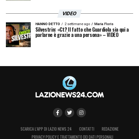
VIDEO
HANNO DETTO
2 settimane ago
Maria Floris
Silvestrin: «Ct? Il fatto che Guardiola sia qui a
parlarne è grazie a una persona» – VIDEO
SCARICA L’APP DI LAZIO NEWS 24
CONTATTI
REDAZIONE
PRIVACY POLICY E TRATTAMENTO DEI DATI PERSONALI