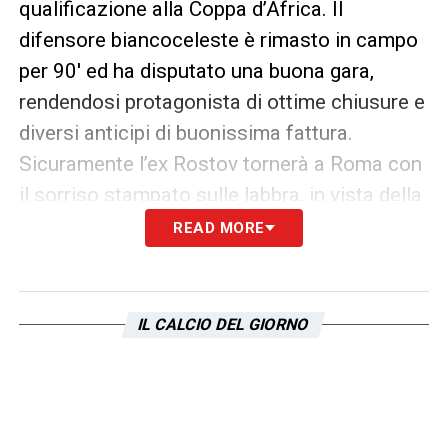
qualificazione alla Coppa d’Africa. Il
difensore biancoceleste è rimasto in campo
per 90′ ed ha disputato una buona gara,
rendendosi protagonista di ottime chiusure e
diversi anticipi di buonissima fattura.
Sicuramente l’ex Rostov tornerà a Roma con
il sorriso stampato sulle labbra, in vista della
trasferta che vedrà i capitolini impegnati ad
READ MORE
Empoli
. Il classe’ 91 pian piano sta
riacquistando fiducia in se stesso ed Inzaghi
potrà certamente contare su di lui in vista
IL CALCIO DEL GIORNO
delle prossime ed innumerevoli sfide.
LA PLAYLIST DELLE NOSTRE TOP NEWS