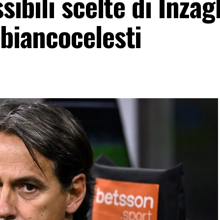
ssibili scelte di Inzag
 biancocelesti