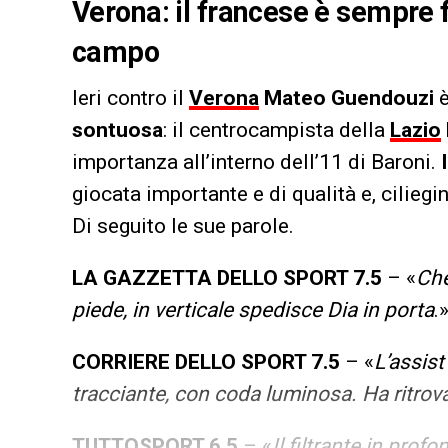
Verona: il francese è sempre 
campo
Ieri contro il
Verona
Mateo Guendouzi
è
sontuosa
: il centrocampista della
Lazio
importanza all’interno dell’11 di Baroni.
giocata importante e di qualità e, ciliegi
Di seguito le sue parole.
LA GAZZETTA DELLO SPORT 7.5
– «
Che
piede, in verticale spedisce Dia in porta
.»
CORRIERE DELLO SPORT 7.5
– «
L’assist
tracciante, con coda luminosa. Ha ritrovat
TUTTOSPORT 6.5
– «
Il filtrante in prof