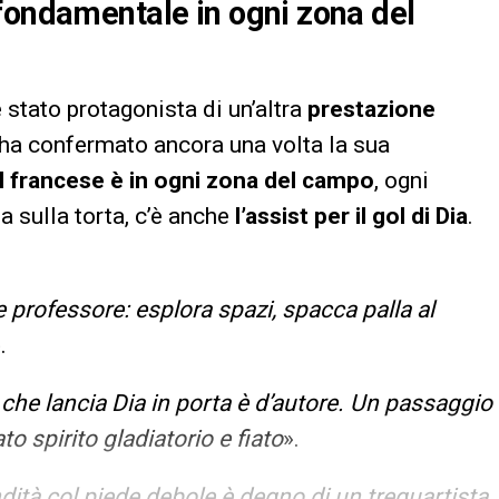
fondamentale in ogni zona del
 stato protagonista di un’altra
prestazione
ha confermato ancora una volta la sua
Il francese è in ogni zona del campo
, ogni
na sulla torta, c’è anche
l’assist per il gol di Dia
.
 professore: esplora spazi, spacca palla al
.
 che lancia Dia in porta è d’autore. Un passaggio
o spirito gladiatorio e fiato
».
ondità col piede debole è degno di un trequartista,