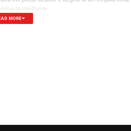
domina la mediana
».
EAD MORE
, come nei giorni migliori. Geniale il lancio per
il gol del 2-0. Partita di clamorosa sostanza
».
ile come sempre. Grande dinamismo, grande
oco di Baroni, il francese è ovunque e fa quasi
S