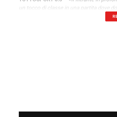
un tocco di classe in una partita dove 
R
IL MESSAGGERO 7.5
– «
Un moto perpetuo
Dia che consente alla Lazio di realizzare 
CORRIERE DELLA SERA 7.5
– «
Impeccab
visione di gioco. Nello scacchiere del gi
tutto in modo egregio
».
LA PLAYLIST DELLE NOSTRE TOP NEW