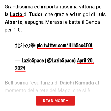
Grandissima ed importantissima vittoria per
la
Lazio
di
Tudor
, che grazie ad un gol di Luis
Alberto
, espugna Marassi e batte il Genoa
per 1-0.
北斗の拳
pic.twitter.com/HLh5cc4F0L
— LazioSpace (@LazioSpace)
April 20,
2024
Bellissima l’esultanza di
Daichi Kamada
al
momento della rete del Mago, che si è
lasciato andare con un gesto liberatorio.
READ MORE