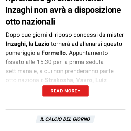
Inzaghi non avrà a disposizione
otto nazionali
Dopo due giorni di riposo concessi da mister
Inzaghi,
la
Lazio
tornerà ad allenarsi questo
pomeriggio a
Formello.
Appuntamento
fissato alle 15:30 per la prima seduta
settimanale, a cui non prenderanno parte
otto nazionali:
Strakosha, Vavro, Luiz
Felipe, Acerbi, Berisha, Marusic
,
Luis
READ MORE
Alberto
e
Immobile.
MILINKOVIC
– Doveva partire anche
Sergej
IL CALCIO DEL GIORNO
Milinkovic
, ma è rimasto a
Roma
per