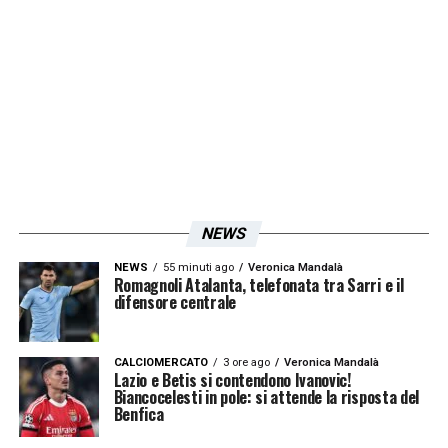
risolvere un problema ad un dente (
qui i
dettagli
). Il serbo oggi sarà regolarmente in
campo insieme ai suoi compagni. Da valutare
le condizioni di
Adekanye
. Verranno
aggregati questa settimana oltre a
Durmisi,
anche
Casasola
,
Djavan Anderson
rimasti a
Formello
, ma fuori dal progetto tecnico.
NEWS
LA PLAYLIST DELLE NOSTRE TOP NEWS
NEWS
55 minuti ago
Veronica Mandalà
Romagnoli Atalanta, telefonata tra Sarri e il
difensore centrale
CALCIOMERCATO
3 ore ago
Veronica Mandalà
Lazio e Betis si contendono Ivanovic!
Biancocelesti in pole: si attende la risposta del
Benfica