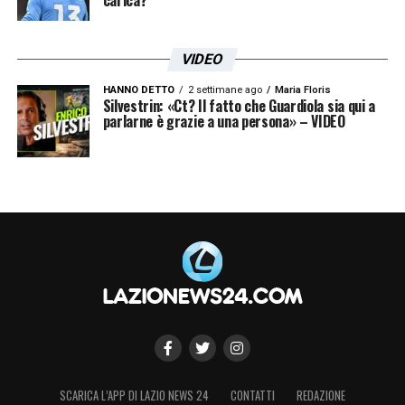
VIDEO
HANNO DETTO
2 settimane ago
Maria Floris
Silvestrin: «Ct? Il fatto che Guardiola sia qui a
parlarne è grazie a una persona» – VIDEO
SCARICA L’APP DI LAZIO NEWS 24
CONTATTI
REDAZIONE