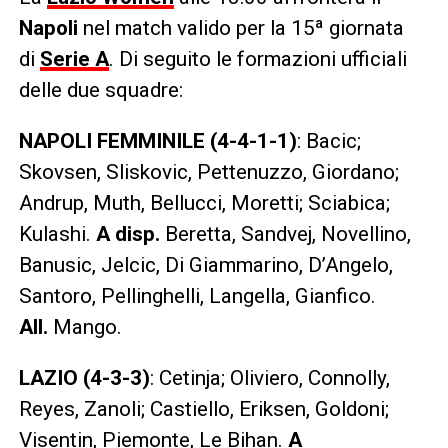
Napoli
nel match valido per la 15ª giornata
di
Serie A
. Di seguito le formazioni ufficiali
delle due squadre:
NAPOLI FEMMINILE (4-4-1-1)
: Bacic;
Skovsen, Sliskovic, Pettenuzzo, Giordano;
Andrup, Muth, Bellucci, Moretti; Sciabica;
Kulashi.
A disp.
Beretta, Sandvej, Novellino,
Banusic, Jelcic, Di Giammarino, D’Angelo,
Santoro, Pellinghelli, Langella, Gianfico.
All.
Mango.
LAZIO (4-3-3)
: Cetinja; Oliviero, Connolly,
Reyes, Zanoli; Castiello, Eriksen, Goldoni;
Visentin, Piemonte, Le Bihan.
A