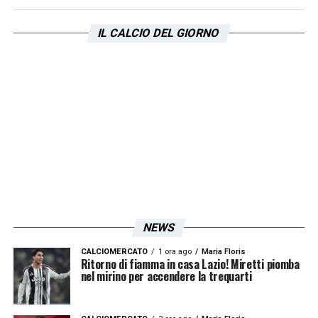
sabbatico. Una piccola realtà vicino
Latina
IL CALCIO DEL GIORNO
mi è riuscita a coinvolgere per giocare in
Serie C
, abbiamo fatto 5 mesi di
preparazione e poi ci siamo dovuti fermare:
non è stato facile apprendere la notizia, un
giocatore vive per la partita, nonostante la
condivisione degli allenamenti con il gruppo
sia comunque fantastica. Aspettavamo quel
momento anche per confrontarci con le
compagini avversarie. L’impatto psicologico
NEWS
è stato brutto perché ad oggi è tutto chiuso,
CALCIOMERCATO
1 ora ago
Maria Floris
il campionato è terminato e noi non abbiamo
Ritorno di fiamma in casa Lazio! Miretti piomba
nel mirino per accendere la trequarti
giocato nemmeno una partita. Anche il fatto
di non potermi allenare in palestra, standoci