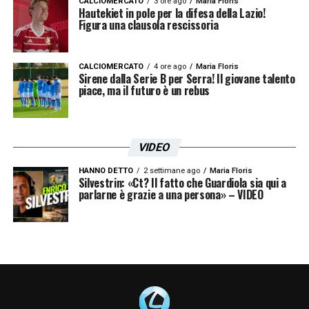
CALCIOMERCATO
3 ore ago
Maria Floris
io quasi 5 ore al giorno, è stato duro da
Hautekiet in pole per la difesa della Lazio!
Figura una clausola rescissoria
digerire. All’inizio non si sapeva quando il
tutto sarebbe stato riaperto e quindi la
CALCIOMERCATO
4 ore ago
Maria Floris
mente mi portava a pensare che sarebbe
Sirene dalla Serie B per Serra! Il giovane talento
piace, ma il futuro è un rebus
durato poco. C’è stato un momento di buio
totale. Con il tempo ho realizzato e ho
cercato di cogliere da questo periodo il
VIDEO
bicchiere mezzo pieno. Non mi sono
HANNO DETTO
2 settimane ago
Maria Floris
fermato e mi sono adattato. E’ stato difficile
Silvestrin: «Ct? Il fatto che Guardiola sia qui a
parlarne è grazie a una persona» – VIDEO
mantenere i ritmi di vita quotidiana (orari dei
pasti regolari, sveglia regolare, sonno
regolare, ecc.), ma ci sono riuscito
nonostante lo sconforto totale iniziale. La
pallanuoto non è solo il mio lavoro, ma