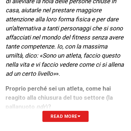
di alleviare la noia delle persone chiuse in
casa, aiutarle nel prestare maggiore
attenzione alla loro forma fisica e per dare
un’alternativa a tanti personaggi che si sono
affacciati nel mondo del fitness senza avere
tante competenze. Io, con la massima
umiltà, dico: «Sono un atleta, faccio questo
nella vita e vi faccio vedere come ci si allena
ad un certo livello»
».
Proprio perché sei un atleta, come hai
reagito alla chiusura del tuo settore (la
pallanuoto
ndr
)?
READ MORE
«
Sabato 7 marzo avrei dovuto iniziare il
campionato dopo essermi preso un anno