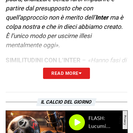
partire dal presupposto che con
quell’approccio non è merito dell’
Inter
ma è
colpa nostra e che in dieci abbiamo creato.
È l’unico modo per uscirne illesi
mentalmente oggi».
SIMILITUDINI CON L’INTER
–
«Hanno fasi di
palleggio di ottimo livello, le assonanze ci
READ MORE
possono anche essere. Giocano con un
modulo diverso, con attaccanti che hanno
caratteristiche per giocare a due. C’è
IL CALCIO DEL GIORNO
qualcosa di diverso, ma anche qualcosa in
comune».
VERSO MERCOLEDÌ
–
«Spero che tu abbia