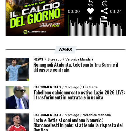
ragione. Tre giorni fa fermai l’allenamento
perché l’intensità difensiva non era quella
giusta, qualche piccolo sentore di mollezza
difensiva l’avevo visto. Mercoledì penso non
faremo un approccio come quello di oggi,
NEWS
rimane il fatto che l’
Inter
ci è superiore dal
punto di vista tecnico».
NEWS
8 ore ago
Veronica Mandalà
Romagnoli Atalanta, telefonata tra Sarri e il
difensore centrale
ROVELLA, CATALDI E PATRIC
–
«
Cataldi
si
è curato fuori, domani dovrebbe iniziare ad
CALCIOMERCATO
9 ore ago
Elia Serra
Tabellone calciomercato estivo Lazio 2026 LIVE:
allenarsi sul campo vediamo.
Patric
è uscito
i trasferimenti in entrata e in uscita
con un indurimento al polpaccio, sembra
risolvibile.
Rovella
ha fatto lo spezzone in
CALCIOMERCATO
9 ore ago
Veronica Mandalà
Lazio e Betis si contendono Ivanovic!
cui la squadra non lo ha aiutato. Non l’ho
Biancocelesti in pole: si attende la risposta del
Benfica
visto fra i peggiori nonostante un lungo