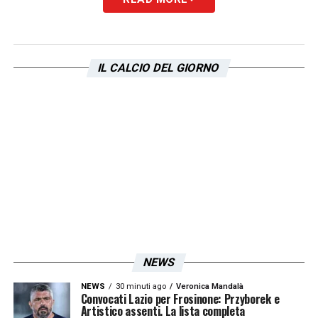
LEGGI ANCHE:
Giovane Lazio, il Verona
spara alto per il brasiliano! Su di lui altre
due squadr
e
IL CALCIO DEL GIORNO
LA PLAYLIST DELLE NOSTRE TOP NEWS
NEWS
NEWS
30 minuti ago
Veronica Mandalà
Convocati Lazio per Frosinone: Przyborek e
Artistico assenti. La lista completa