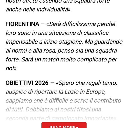
nostri difetti essendo una squadra forte
anche nelle individualità
».
FIORENTINA –
«Sarà difficilissima perché
loro sono in una situazione di classifica
impensabile a inizio stagione. Ma guardando
ai normi e alla rosa, penso sia una squadra
forte. Sarà un match molto complicato per
noi».
OBIETTIVI 2026 –
«Spero che regali tanto,
auspico di riportare la Lazio in Europa,
sappiamo che è difficile e serve il contributo
di tutti. Dobbiamo ai nostri tifosi una
seconda parte di campionato importante».
READ MORE