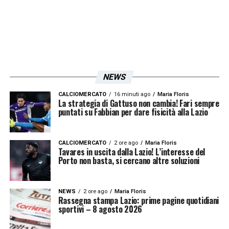
verranno versati al
Benfica.
Una vera e
propria esplosione per il ragazzo nato da
papà canadese e mamma italiana, l’esordio a
soli 17 anni il Champions con il Milan e poi i
periodi duri, di stallo tra Benfica, Palermo e
NEWS
Pescara. La Lazio ci pensa, se Milinkovic
CALCIOMERCATO
16 minuti ago
Maria Floris
dovesse essere ceduto avrebbe un bel
La strategia di Gattuso non cambia! Fari sempre
puntati su Fabbian per dare fisicità alla Lazio
tesoretto (intorno ai
60 milioni
) da
reinvestire sul mercato e potrebbe
CALCIOMERCATO
2 ore ago
Maria Floris
acquistare quindi
Cristante intorno ai 20
,
Tavares in uscita dalla Lazio! L’interesse del
Porto non basta, si cercano altre soluzioni
soluzione che farebbe guadagnare 15 milioni
all’Atalanta di Percassi. Certo è che se il
NEWS
2 ore ago
Maria Floris
centrocampista dovesse continuare su
Rassegna stampa Lazio: prime pagine quotidiani
sportivi – 8 agosto 2026
questi ritmi per tutto il campionato ci sarà da
battere anche la concorrenza, magari di club