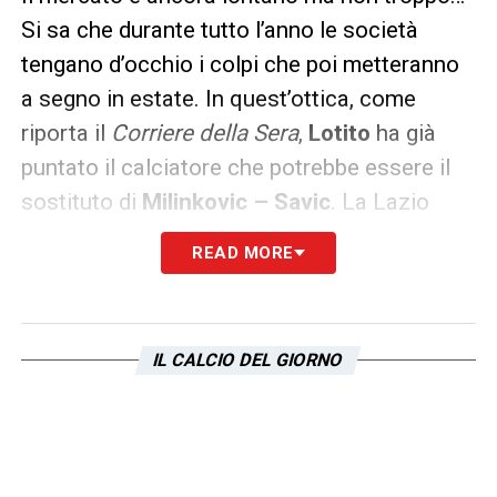
Si sa che durante tutto l’anno le società
tengano d’occhio i colpi che poi metteranno
a segno in estate. In quest’ottica, come
riporta il
Corriere della Sera
,
Lotito
ha già
puntato il calciatore che potrebbe essere il
sostituto di
Milinkovic – Savic
. La Lazio
infatti dovrà prepararsi all’assalto di grandi
READ MORE
club per il serbo ma ha già l’idea di chi
potrebbe essere il sostituto:
Bryant
Cristante
, 22 anni, già autore di 8 gol in
IL CALCIO DEL GIORNO
questa stagione con la maglia dell’Atalanta
(5 in campionato e 3 in Europa League). Il
giocatore verrà riscattato dai bergamaschi in
estate per una somma di
4 milioni
che