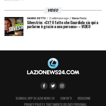
europei, per il momento però questo non è un
VIDEO
problema, il tutto è rimandato a giugno.
HANNO DETTO
2 settimane ago
Maria Floris
Silvestrin: «Ct? Il fatto che Guardiola sia qui a
parlarne è grazie a una persona» – VIDEO
LA PLAYLIST DELLE NOSTRE TOP NEWS
SCARICA L’APP DI LAZIO NEWS 24
CONTATTI
REDAZIONE
PRIVACY POLICY E TRATTAMENTO DEI DATI PERSONALI