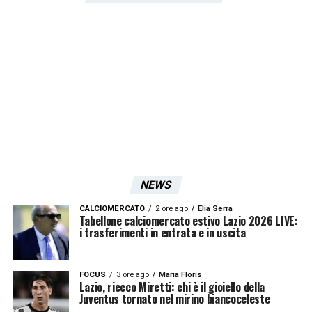
stagione di
Serie A
.
LA PLAYLIST DELLE NOSTRE TOP NEWS
NEWS
CALCIOMERCATO
2 ore ago
Elia Serra
Tabellone calciomercato estivo Lazio 2026 LIVE:
i trasferimenti in entrata e in uscita
FOCUS
3 ore ago
Maria Floris
Lazio, riecco Miretti: chi è il gioiello della
Juventus tornato nel mirino biancoceleste