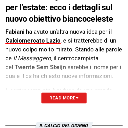
per l’estate: ecco i dettagli sul
nuovo obiettivo biancoceleste
Fabiani
ha avuto un’altra nuova idea per il
Calciomercato Lazio
, e si tratterebbe di un
nuovo colpo molto mirato. Stando alle parole
de
Il Messaggero
, il centrocampista
del
Twente
Sem Steijn
sarebbe il nome per il
quale il ds ha chiesto nuove informazioni.
Il centrocampista è reduce da una grande
READ MORE
stagione con
48 presenze
totali dove sono
stati segnati ben
31 gol e 8 assist
. Si tratta
di un trequartista classe
2001
e potrebbe
fare molto comodo a
Sarri
per la prossima
IL CALCIO DEL GIORNO