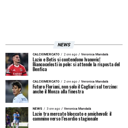
Il nsotro percorso è questo e vedo costante
crescita. Questo è un punto di valore
»
LA PLAYLIST DELLE NOSTRE TOP NEWS
NEWS
CALCIOMERCATO
2 ore ago
Veronica Mandalà
Lazio e Betis si contendono Ivanovic!
Biancocelesti in pole: si attende la risposta del
Benfica
CALCIOMERCATO
2 ore ago
Veronica Mandalà
Futuro Floriani, non solo il Cagliari sul terzino:
anche il Monza alla finestra
NEWS
3 ore ago
Veronica Mandalà
Lazio tra mercato bloccato e amichevoli: il
cammino verso l’esordio stagionale