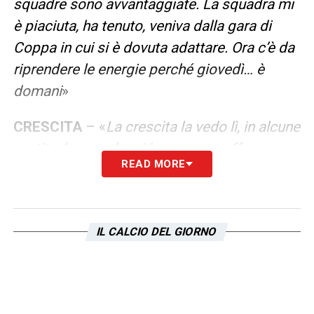
squadre sono avvantaggiate. La squadra mi
è piaciuta, ha tenuto, veniva dalla gara di
Coppa in cui si è dovuta adattare. Ora c’è da
riprendere le energie perché giovedì… è
domani
»
CRESCITA
– «
La crescita la vedo lì, in alcune
partite, la squadra ci ha messo sofferenza.
READ MORE
Quando io vedo la mia squadra con
sconforto dopo un pareggio significa che
siamo scontenti ma ho detto a loro che la
IL CALCIO DEL GIORNO
squadra ha dato tutto contro un avversario
complicato. Sapevamo di non avere tante
occasioni e siamo un po’ mancati lì. Su
Zaccagni è stata fatta una parata pazzesca.