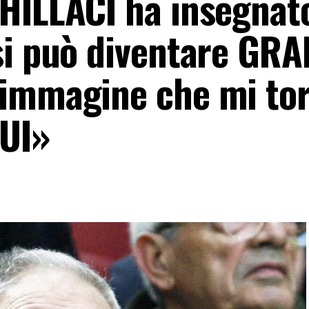
HILLACI ha insegnat
si può diventare GRA
 immagine che mi to
LUI»