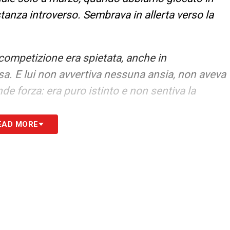
tanza introverso. Sembrava in allerta verso la
competizione era spietata, anche in
osa. E lui non avvertiva nessuna ansia, non aveva
e forza: era puro istinto e non sentiva la
EAD MORE
E DI STRADA
– «
Penso proprio di sì: quel colpo
mpre una soluzione ce li aveva dentro grazie alla
S