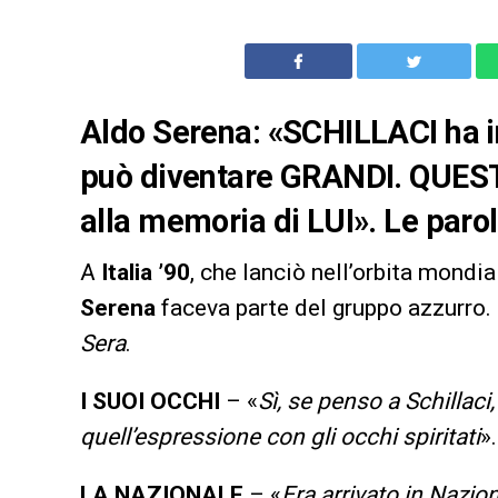
Aldo Serena: «SCHILLACI ha i
può diventare GRANDI. QUEST
alla memoria di LUI». Le parol
A
Italia ’90
, che lanciò nell’orbita mondi
Serena
faceva parte del gruppo azzurro. 
Sera
.
I SUOI OCCHI
– «
Sì, se penso a Schillac
quell’espressione con gli occhi spiritati
».
LA NAZIONALE
– «
Era arrivato in Nazi