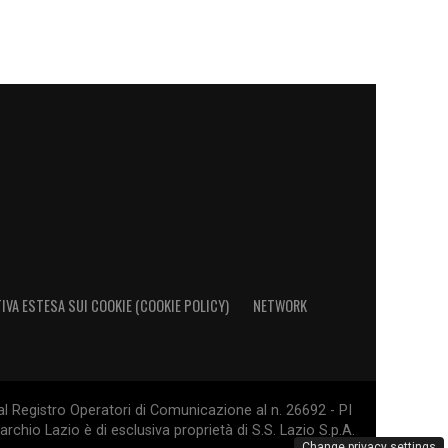
IVA ESTESA SUI COOKIE (COOKIE POLICY)
NETWORK
al Registro Operatori di Comunicazione al n. 26692 - PI
rchio Lazio è di esclusiva proprietà di S.S. Lazio S.p.A.
Change privacy settings