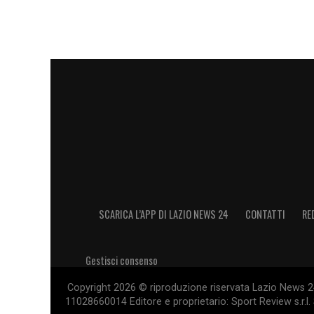
SCARICA L’APP DI LAZIO NEWS 24
CONTATTI
RE
Gestisci consenso
Copyright 2026 © riproduzione riservata Lazio News 24 
11028660014 Editore e proprietario: Sport Review s.r.l. 