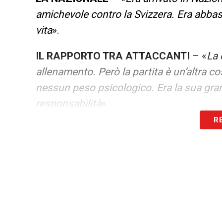
amichevole contro la Svizzera. Era abbas
vita
».
IL RAPPORTO TRA ATTACCANTI
– «
La 
allenamento. Però la partita è un’altra c
nessun peso psicologico. Era la sua grand
responsabilità
».
R
LA FORZA ERA ESSERE UN CALCIATOR
d’occhio, la furbizia, l’arte di trovare se
sua formazione
».
LA PLAYLIST DELLE NOSTRE TOP NEW