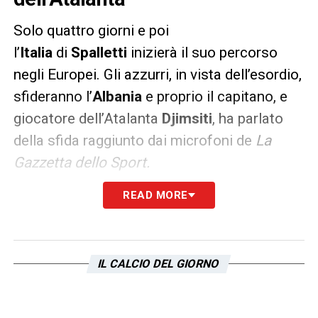
Solo quattro giorni e poi
l’
Italia
di
Spalletti
inizierà il suo percorso
negli Europei. Gli azzurri, in vista dell’esordio,
sfideranno l’
Albania
e proprio il capitano, e
giocatore dell’Atalanta
Djimsiti
, ha parlato
della sfida raggiunto dai microfoni de
La
Gazzetta dello Sport.
READ MORE
PAROLE
– «
Italia favorita? Dico sì perché
conosco il potenziale tecnico di una squadra
che tre anni fa festeggiava l’Europeo. Hanno
avuto alti e bassi dopo il 2021 ma è una
IL CALCIO DEL GIORNO
nazionale che dobbiamo rispettare”.
Poi
sulle possibilità che l’Albania possa battere