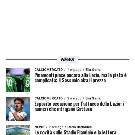
gli azzurri: “
Sorprendente? Se guardiamo la
storia sì. Se guardiamo alla realtà della
nostra nazionale, un po’ meno
».
LA PLAYLIST DELLE NOSTRE TOP NEWS
NEWS
CALCIOMERCATO
1 ora ago
Elia Serra
Pinamonti piace ancora alla Lazio, ma la pista è
complicata: il Sassuolo alza il prezzo
CALCIOMERCATO
2 ore ago
Elia Serra
Esposito occasione per l’attacco della Lazio: i
numeri che intrigano Gattuso
NEWS
2 ore ago
Dario Bartolucci
Le novità sullo Stadio Flaminio e la lettera