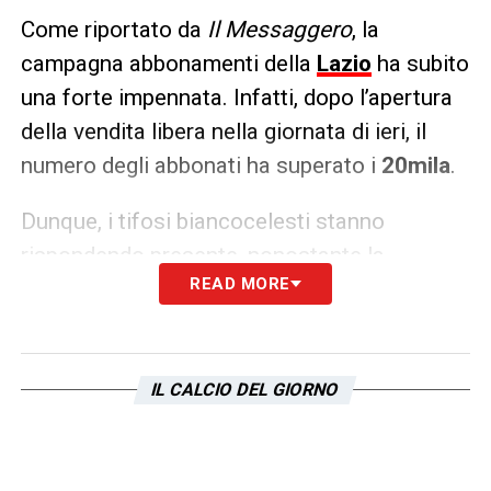
Come riportato da
Il Messaggero
, la
campagna abbonamenti della
Lazio
ha subito
una forte impennata. Infatti, dopo l’apertura
della vendita libera nella giornata di ieri, il
numero degli abbonati ha superato i
20mila
.
Dunque, i tifosi biancocelesti stanno
rispondendo presente, nonostante la
READ MORE
protesta che sta tenendo banco in questo
periodo nei confronti della società. C’è
ancora tempo per sottoscrivere
l’abbonamento ed il numero di tessere
IL CALCIO DEL GIORNO
vendute è destinato a salire.