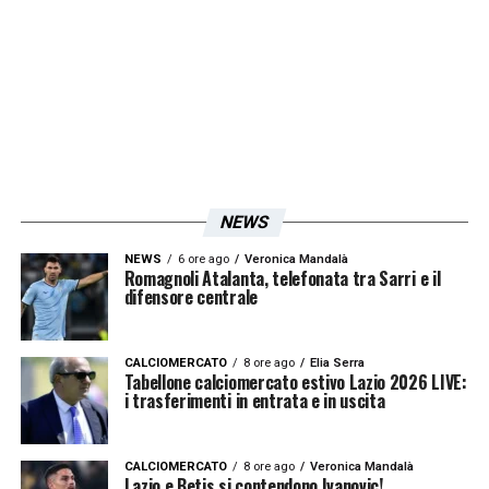
stato unico. Rispetteremo la sua memoria».
LA PLAYLIST DELLE NOSTRE TOP NEWS
NEWS
NEWS
6 ore ago
Veronica Mandalà
Romagnoli Atalanta, telefonata tra Sarri e il
difensore centrale
CALCIOMERCATO
8 ore ago
Elia Serra
Tabellone calciomercato estivo Lazio 2026 LIVE:
i trasferimenti in entrata e in uscita
CALCIOMERCATO
8 ore ago
Veronica Mandalà
Lazio e Betis si contendono Ivanovic!