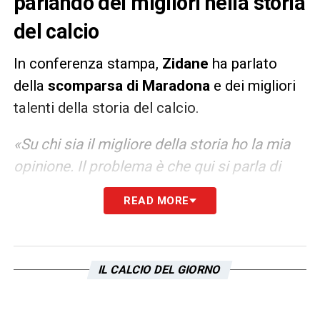
parlando dei migliori nella storia
del calcio
In conferenza stampa,
Zidane
ha parlato
della
scomparsa di Maradona
e dei migliori
talenti della storia del calcio.
«Su chi sia il migliore della storia ho la mia
opinione. Il problema è che qui si parla di
tutti e alla fine abbiamo perso un
READ MORE
fuoriclasse. Uno dirà che il migliore è
Maradona, un altro Pelé, un altro Messi, un
altro Ronaldo… Sono tutti fenomeni. È un
IL CALCIO DEL GIORNO
giorno triste perché abbiamo perso una
persona importante nel mondo del calcio, è