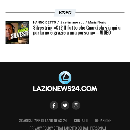
VIDEO
HANNO DETTO
2 settimane ago
Maria Floris
Silvestrin: «Ct? Il fatto che Guardiola sia qui a
parlarne è grazie a una persona» – VIDEO
SCARICA L’APP DI LAZIO NEWS 24
CONTATTI
REDAZIONE
PRIVACY POLICY E TRATTAMENTO DEI DATI PERSONALI