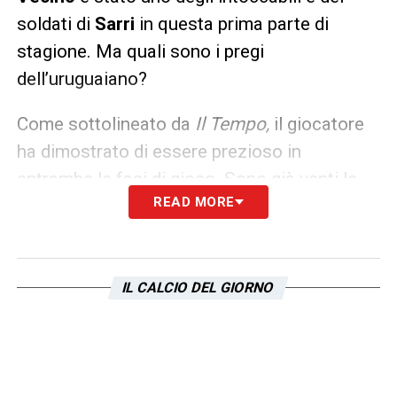
soldati di
Sarri
in questa prima parte di
stagione. Ma quali sono i pregi
dell’uruguaiano?
Come sottolineato da
Il Tempo,
il giocatore
ha dimostrato di essere prezioso in
entrambe le fasi di gioco. Sono già venti le
READ MORE
presenze in biancoceleste, quattordici in
campionato, sei in Europa League con tre gol
complessivi. Insomma, numeri importanti.
IL CALCIO DEL GIORNO
LA PLAYLIST DELLE NOSTRE TOP NEWS