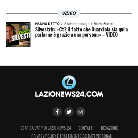
VIDEO
HANNO DETTO
2 settimane ago
Maria Floris
Silvestrin: «Ct? Il fatto che Guardiola sia qui a
parlarne è grazie a una persona» – VIDEO
SCARICA L’APP DI LAZIO NEWS 24
CONTATTI
REDAZIONE
PRIVACY POLICY E TRATTAMENTO DEI DATI PERSONALI