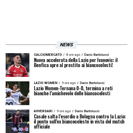
NEWS
CALCIOMERCATO
8 ore ago
Dario Bartolucci
Nuova accelerata della Lazio per Ivanovic: il
Benfica apre al prestito ai biancocelesti!
LAZIO WOMEN
9 ore ago
Dario Bartolucci
Lazio Women-Ternana 0-0, termina a reti
bianche l’amichevole delle biancocelesti
AVVERSARI
9 ore ago
Dario Bartolucci
Casale salta l’esordio a Bologna contro la Lazio:
il punto sull’ex biancoceleste in vista del match
ufficiale