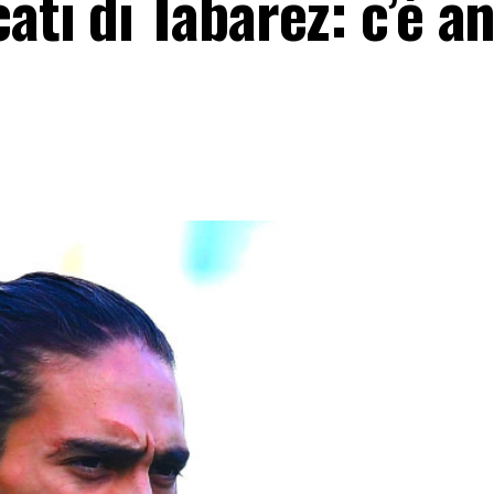
ati di Tabarez: c’è a