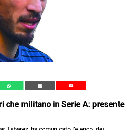
i che militano in Serie A: presente
car Tabarez, ha comunicato l’elenco dei