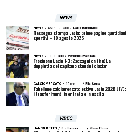
fino alla consolidata esperienza di
Gennaro
Gattuso
.
NEWS
NEWS
53 minuti ago
Dario Bartolucci
Non mancano, ovviamente, le suggestioni
Rassegna stampa Lazio: prime pagine quotidiani
sportivi – 10 agosto 2026
romantiche legate ai grandi ex che hanno
scritto pagine indelebili della storia del club,
NEWS
11 ore ago
Veronica Mandalà
con i nomi di
Sergio Conceicao
e
Frosinone Lazio 1-2: Zaccagni on fire! La
doppietta del capitano stende i ciociari
dell’indimenticato
Miroslav Klose
che
continuano ad accendere l’entusiasmo della
CALCIOMERCATO
12 ore ago
Elia Serra
tifoseria.
Tabellone calciomercato estivo Lazio 2026 LIVE:
i trasferimenti in entrata e in uscita
Tuttavia, proprio in queste ore febbrili, nel
fitto taccuino della dirigenza è
VIDEO
improvvisamente emerso un profilo nuovo,
una pista internazionale pronta a sparigliare
HANNO DETTO
3 settimane ago
Maria Floris