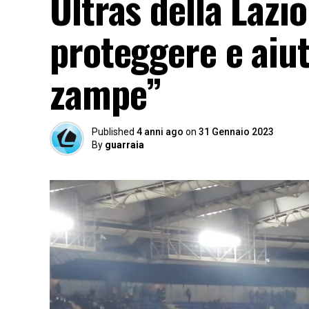
Ultras della Lazio:
proteggere e aiut
zampe”
Published
4 anni ago
on
31 Gennaio 2023
By
guarraia