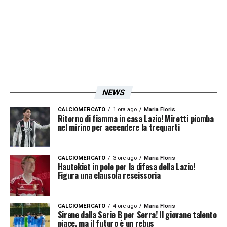
piacere. Poi quando l’arbitro fischia sarà una
battaglia e io penserò al Toro, lui alla Lazio»
.
LA PLAYLIST DELLE NOSTRE TOP NEWS
NEWS
CALCIOMERCATO
1 ora ago
Maria Floris
Ritorno di fiamma in casa Lazio! Miretti piomba
nel mirino per accendere la trequarti
CALCIOMERCATO
3 ore ago
Maria Floris
Hautekiet in pole per la difesa della Lazio!
Figura una clausola rescissoria
CALCIOMERCATO
4 ore ago
Maria Floris
Sirene dalla Serie B per Serra! Il giovane talento
piace, ma il futuro è un rebus