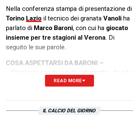
Nella conferenza stampa di presentazione di
Torino
Lazio
il tecnico dei granata
Vanoli
ha
parlato di
Marco Baroni
, con cui ha
giocato
insieme per tre stagioni al Verona
. Di
seguito le sue parole.
COSA ASPETTARSI DA BARONI –
«Speriamo non faccia lo scherzetto…Con lui
READ MORE
ho vinto un campionato a Verona, dalla B alla
A, ed era un giocatore esperto. Quell’anno
segnò 5-6 gol, mi chiedevo come facesse
visto che era lento…(ride, ndr). Sono felice
IL CALCIO DEL GIORNO
che Baroni abbia avuto questa grande
opportunità, viene da tanta gavetta e mi fa