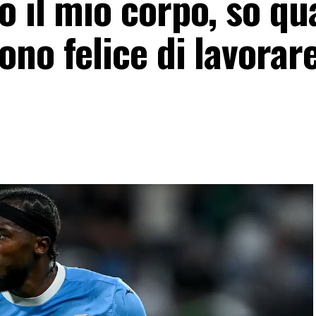
o il mio corpo, so q
no felice di lavorar