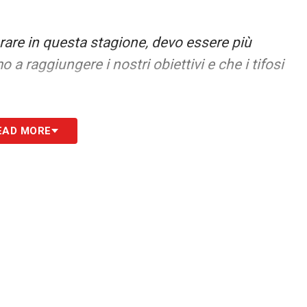
rare in questa stagione, devo essere più
a raggiungere i nostri obiettivi e che i tifosi
o, a volte le decisioni non dipendono del tutto
EAD MORE
 posso performare al meglio. Ci sono stati
 lunghezza d’onda per certe decisioni, ma la
 il mio corpo, so di cosa ho bisogno e di
S