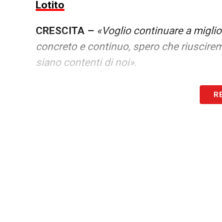
Lotito
CRESCITA –
«Voglio continuare a miglio
concreto e continuo, spero che riusciremo 
siano contenti di noi»
.
PROBLEMI FISICI –
«Conosco il mio corp
R
da me. So cosa posso dare e quando non
problemi, non eravamo tutti sulla stessa
cosa importante è che io so come leggere
quando ho bisogno di fermarmi»
.
LA PLAYLIST DELLE NOSTRE TOP NEW