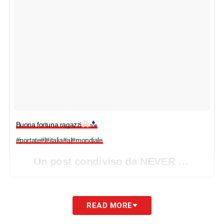
Buona fortuna ragazzi
#portate#l#italia#al#mondiale
Un post condiviso da NEVER GIVE UP (@thomas_strakosha) in data:
LA PLAYLIST DELLE NOSTRE TOP NEWS
READ MORE