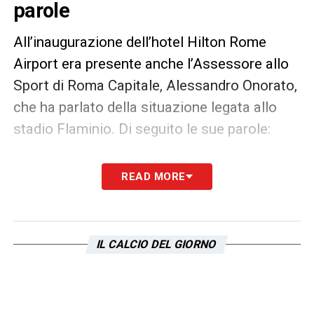
parole
All’inaugurazione dell’hotel Hilton Rome
Airport era presente anche l’Assessore allo
Sport di Roma Capitale, Alessandro Onorato,
che ha parlato della situazione legata allo
stadio Flaminio. Di seguito le sue parole:
PAROLE
– «
Mi sembra che non è arrivato
READ MORE
nulla, le chiacchiere stanno a zero. Se la
Lazio voleva presentare un progetto avrebbe
potuto farlo da tempo
»
IL CALCIO DEL GIORNO
LA PLAYLIST DELLE NOSTRE TOP NEWS