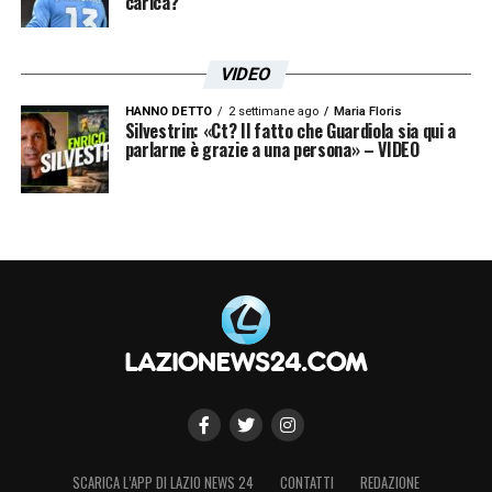
carica?
VIDEO
HANNO DETTO
2 settimane ago
Maria Floris
Silvestrin: «Ct? Il fatto che Guardiola sia qui a
parlarne è grazie a una persona» – VIDEO
SCARICA L’APP DI LAZIO NEWS 24
CONTATTI
REDAZIONE