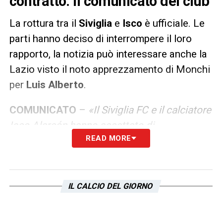
contratto: il comunicato del club
La rottura tra il
Siviglia
e
Isco
è ufficiale. Le
parti hanno deciso di interrompere il loro
rapporto, la notizia può interessare anche la
Lazio visto il noto apprezzamento di Monchi
per
Luis Alberto
.
COMUNICATO
–
«Il Siviglia FC e il calciatore
Isco Alarcón hanno accettato di
READ MORE
interrompere il contratto che legava
entrambe le parti. Isco ha giocato un totale
di 19 partite ufficiali, divise in 12 partite di
Laliga Santander, sei di Champions League e
IL CALCIO DEL GIORNO
una di Copa del Rey. Ha segnato contro il
Copenaghen nella competizione europea e