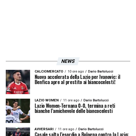
ha distribuito tre assist. Il club vuole
augurare a Isco per tutta la fortuna nel
mondo nelle sue nuove sfide professionali».
LA PLAYLIST DELLE NOSTRE TOP NEWS
NEWS
CALCIOMERCATO
10 ore ago
Dario Bartolucci
Nuova accelerata della Lazio per Ivanovic: il
Benfica apre al prestito ai biancocelesti!
LAZIO WOMEN
11 ore ago
Dario Bartolucci
Lazio Women-Ternana 0-0, termina a reti
bianche l’amichevole delle biancocelesti
AVVERSARI
11 ore ago
Dario Bartolucci
Casale salta l’esordio a Bologna contro la Lazio: