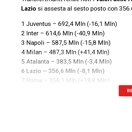
Lazio
si assesta al sesto posto con 356.
1 Juventus – 692,4 Mln (-16,1 Mln)
2 Inter – 614,6 Mln (-40,9 Mln)
3 Napoli – 587,5 Mln (-15,8 Mln)
4 Milan – 487,3 Mln (+41,4 Mln)
5 Atalanta – 383,5 Mln (-3,4 Mln)
6 Lazio – 356,6 Mln (-8,1 Mln)
7 Roma – 356,1 Mln (+18,8 Mln)
8 Fiorentina – 221,4 Mln (-28,8 Mln)
R
9 Sassuolo – 217,4 Mln (+15,4 Mln)
10 Cagliari – 169,4 Mln (+11,3 Mln)
11 Udinese – 153,5 Mln (+6,1 Mln)
12 Torino – 148,0 Mln (-14,4 Mln)