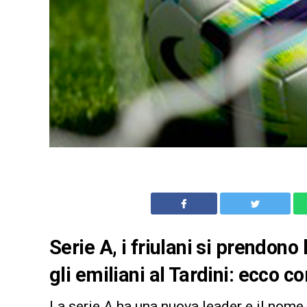
Serie A, i friulani si prendono
gli emiliani al Tardini: ecco 
La serie A ha una nuova leader e il nome