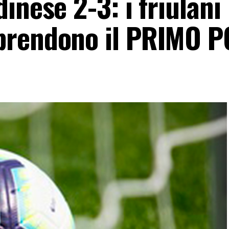
inese 2-3: i friulani
prendono il PRIMO P