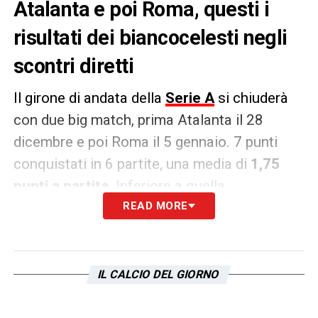
Atalanta e poi Roma, questi i
risultati dei biancocelesti negli
scontri diretti
Il girone di andata della
Serie A
si chiuderà
con due big match, prima Atalanta il 28
dicembre e poi Roma il 5 gennaio. 7 punti
conquistati in 6 partite, una media di
1,75
punti a partita
. Inferiore a quella
complessiva che si stanzia sui 2 punti a
READ MORE
partita. Questa la lista dei risultati dei big
match giocati dalla
Lazio
:
IL CALCIO DEL GIORNO
Lazio-Milan 2-2
Fiorentina-Lazio 1-2