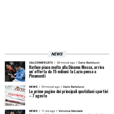
Juventus-Lazio 1-0
Lazio-Bologna 3-0
Napoli-Lazio 0-1
Lazio-Inter 0-6
LA PLAYLIST DELLE NOSTRE TOP NEWS
NEWS
CALCIOMERCATO
58 minuti ago
Dario Bartolucci
Ratkov piace molto alla Dinamo Mosca, arriva
un’ offerta da 15 milioni: la Lazio pensa a
Pinamonti
NEWS
59 minuti ago
Dario Bartolucci
Le prime pagine dei principali quotidiani sportivi
– 7 agosto
NEWS
11 ore ago
Veronica Mandalà