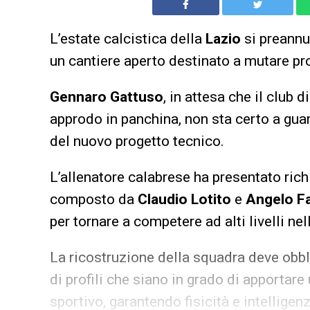
L’estate calcistica della
Lazio
si preannu
un cantiere aperto destinato a mutare pro
Gennaro Gattuso
, in attesa che il club d
approdo in panchina, non sta certo a guard
del nuovo progetto tecnico.
L’allenatore calabrese ha presentato rich
composto da
Claudio Lotito
e
Angelo Fa
per tornare a competere ad alti livelli n
La ricostruzione della squadra deve obbl
di profili che siano in grado di apportare
sportivo, garantendo fisicità e intelligenz