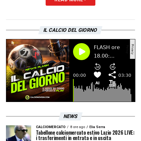
TIFOSI
–
«Noi speriamo di cambiare. Oggi
era umiliante sentire solo i tifosi dell’Inter in
casa nostra, nel nostro stadio»
.
IL CALCIO DEL GIORNO
Ultimissime Lazio LIVE: dall’interesse per
Esposito alle condizioni di Zaccagni
LA PLAYLIST DELLE NOSTRE TOP NEWS
NEWS
CALCIOMERCATO
8 ore ago
Elia Serra
Tabellone calciomercato estivo Lazio 2026 LIVE:
i trasferimenti in entrata e in uscita