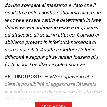
dovuto spingere al massimo e visto che il
risultato è colpa nostra dobbiamo sistemare
le cose e essere cattivi e determinati in fase
difensiva. Poi dobbiamo essere propositivi
ed attaccare gli spazi in attacco. Quando ci
abbiamo provato in inferiorità numerica ci
siamo riusciti 3-4 volte a mettere l’Inter in
difficoltà e seppur gli avversari fossero più
forti di noi il risultato è colpa nostra»
.
SETTIMO POSTO
–
«Noi sapevamo che
c’era la possibilità di agganciare l’Atalanta
vincendo poi se mi dici se ci credevo tri avrei
detto di no»
.
READ MORE