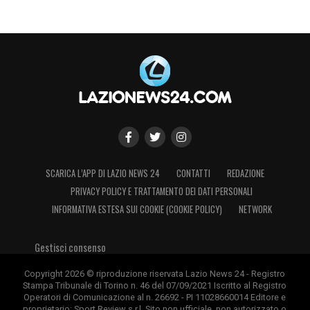
SCARICA L’APP DI LAZIO NEWS 24
CONTATTI
REDAZIONE
PRIVACY POLICY E TRATTAMENTO DEI DATI PERSONALI
INFORMATIVA ESTESA SUI COOKIE (COOKIE POLICY)
NETWORK
Gestisci consenso
Copyright 2026 © riproduzione riservata Lazio News 24 - Registro
Stampa Tribunale di Torino n. 46 del 07/09/2021 Iscritto al Registro
Operatori di Comunicazione al n. 26692 - PI 11028660014 Editore e
proprietario: Sport Review s.r.l. Sito non ufficiale, non autorizzato o