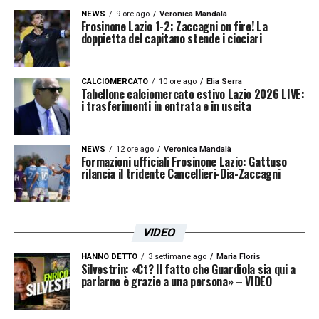
NEWS
9 ore ago
Veronica Mandalà
Frosinone Lazio 1-2: Zaccagni on fire! La
doppietta del capitano stende i ciociari
CALCIOMERCATO
10 ore ago
Elia Serra
Tabellone calciomercato estivo Lazio 2026 LIVE:
i trasferimenti in entrata e in uscita
NEWS
12 ore ago
Veronica Mandalà
Formazioni ufficiali Frosinone Lazio: Gattuso
rilancia il tridente Cancellieri-Dia-Zaccagni
VIDEO
HANNO DETTO
3 settimane ago
Maria Floris
Silvestrin: «Ct? Il fatto che Guardiola sia qui a
parlarne è grazie a una persona» – VIDEO