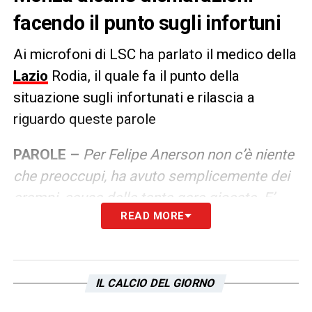
facendo il punto sugli infortuni
Ai microfoni di LSC ha parlato il medico della
Lazio
Rodia, il quale fa il punto della
situazione sugli infortunati e rilascia a
riguardo queste parole
PAROLE –
Per Felipe Anerson non c’è niente
che preoccupi, ha avuto semplicemente dei
crampi, causa delle tante gare giocate. E’
READ MORE
stato tolto solo per precauzione. Provedel?
Sta facendo gli allenamenti con la
squadra,dal punto di vista medico è a posto.
Per Gila sta andando tutto nel migliore dei
IL CALCIO DEL GIORNO
modi, vedremo a inizio settimana quali