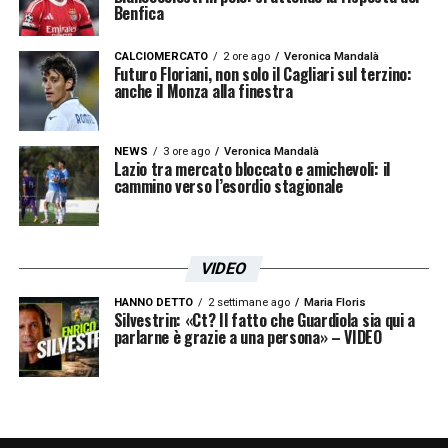
Benfica
LA PLAYLIST DELLE NOSTRE TOP NEWS
CALCIOMERCATO
2 ore ago
Veronica Mandalà
Futuro Floriani, non solo il Cagliari sul terzino:
anche il Monza alla finestra
NEWS
3 ore ago
Veronica Mandalà
Lazio tra mercato bloccato e amichevoli: il
cammino verso l’esordio stagionale
VIDEO
HANNO DETTO
2 settimane ago
Maria Floris
Silvestrin: «Ct? Il fatto che Guardiola sia qui a
parlarne è grazie a una persona» – VIDEO