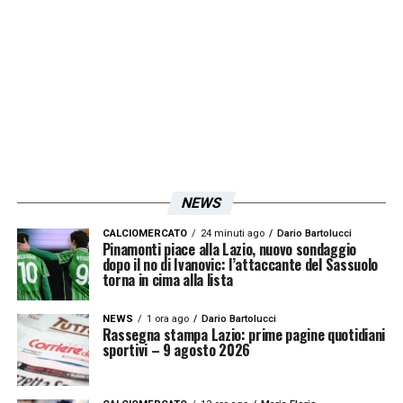
a guadagnare visibilità e credibilità. Il post
del ministro Abodi ne è la conferma: le
Azzurre sono ormai protagoniste a tutti gli
effetti nel panorama internazionale.
PAROLE
– «Tra tanti successi di questi
giorni, gioiamo anche con le Azzurre che,
NEWS
passo dopo passo, ci fanno appassionare e
ci coinvolgono in questi Europei giocati al
CALCIOMERCATO
24 minuti ago
Dario Bartolucci
Pinamonti piace alla Lazio, nuovo sondaggio
dopo il no di Ivanovic: l’attaccante del Sassuolo
massimo, contribuendo alla crescita del
torna in cima alla lista
movimento e rendendo onore al Tricolore
.
La
vittoria con la Norvegia e la qualificazione
NEWS
1 ora ago
Dario Bartolucci
Rassegna stampa Lazio: prime pagine quotidiani
alla semifinale meritano il nostro grazie e un
sportivi – 9 agosto 2026
grande abbraccio di buon auspicio
».