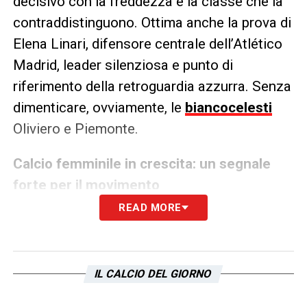
decisivo con la freddezza e la classe che la
contraddistinguono. Ottima anche la prova di
Elena Linari, difensore centrale dell’Atlético
Madrid, leader silenziosa e punto di
riferimento della retroguardia azzurra. Senza
dimenticare, ovviamente, le
biancocelesti
Oliviero e Piemonte.
Calcio femminile in crescita: un segnale
forte per il movimento
READ MORE
La vittoria contro la Norvegia non è solo un
risultato sportivo, ma un messaggio chiaro: il
calcio femminile italiano è in piena
IL CALCIO DEL GIORNO
evoluzione. Con il sostegno delle istituzioni e
l’impegno delle atlete, il movimento continua