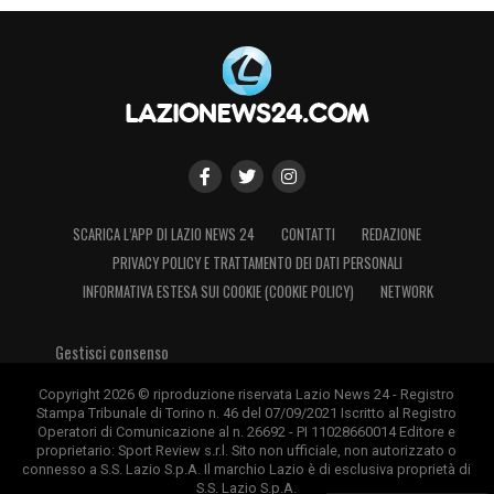
SCARICA L’APP DI LAZIO NEWS 24
CONTATTI
REDAZIONE
PRIVACY POLICY E TRATTAMENTO DEI DATI PERSONALI
INFORMATIVA ESTESA SUI COOKIE (COOKIE POLICY)
NETWORK
Gestisci consenso
Copyright 2026 © riproduzione riservata Lazio News 24 - Registro
Stampa Tribunale di Torino n. 46 del 07/09/2021 Iscritto al Registro
Operatori di Comunicazione al n. 26692 - PI 11028660014 Editore e
proprietario: Sport Review s.r.l. Sito non ufficiale, non autorizzato o
connesso a S.S. Lazio S.p.A. Il marchio Lazio è di esclusiva proprietà di
S.S. Lazio S.p.A.