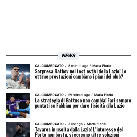
NEWS
CALCIOMERCATO
8 minuti ago
Maria Floris
Sorpresa Ratkov nei test estivi della Lazio! Le
ottime prestazioni cambiano i piani del club?
CALCIOMERCATO
59 minuti ago
Maria Floris
La strategia di Gattuso non cambia! Fari sempre
puntati su Fabbian per dare fisicità alla Lazio
Rassegna stampa Lazio: prime pagine quotidiani sportivi -
23 maggio 2026 25
CALCIOMERCATO
3 ore ago
Maria Floris
Tavares in uscita dalla Lazio! L’interesse del
Porto non basta, si cercano altre soluzioni