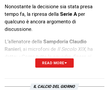
Nonostante la decisione sia stata presa
tempo fa, la ripresa della
Serie A
per
qualcuno è ancora argomento di
discussione.
L’allenatore della
Sampdoria Claudio
Ranieri
, ai microfoni de
Il
Secolo XIX
, ha
detto: «
Come tutte le squadre, finora ci
READ MORE
siamo solamente allenati tra di noi e non
sappiamo a che punto siamo. Lo scopriremo
affrontando gli avversari. Ci aspetta uno
spicchio di campionato dai contorni
IL CALCIO DEL GIORNO
sconosciuti e onestamente anche falsato,
con quello che è successo. In ballo ci sono