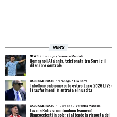
enormi interessi e dobbiamo finirlo. Lo
hanno capito i tifosi, lo hanno capito tutti
quanti… perciò, finiamolo
».
Iscriviti gratis alla nostra
Newsletter
NEWS
NEWS
8 ore ago
Veronica Mandalà
Romagnoli Atalanta, telefonata tra Sarri e il
difensore centrale
ISCRIVIMI
Accetto la
Privacy Policy
CALCIOMERCATO
9 ore ago
Elia Serra
Tabellone calciomercato estivo Lazio 2026 LIVE:
LA PLAYLIST DELLE NOSTRE TOP NEWS
i trasferimenti in entrata e in uscita
CALCIOMERCATO
10 ore ago
Veronica Mandalà
Lazio e Betis si contendono Ivanovic!
Biancocelesti in pole: si attende la risposta del