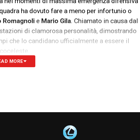
ata nei momenti di massima emergenza difensiva
squadra ha dovuto fare a meno per infortunio o
o Romagnoli
e
Mario Gila
. Chiamato in causa dal
estazioni di clamorosa personalità, dimostrando
empi che lo candidano ufficialmente a essere il
ncoceleste.
EAD MORE
rmazione di Gennaro Gattuso
ca, le caratteristiche del ventiduenne si sposano
nnaro Gattuso. L’allenatore calabrese esige dai
ività nell’uno contro uno, ma anche la capacità
ione con qualità, senza abusare del lancio lungo.
ecnico ha in mente per la rifondazione della
a delle due maglie da titolare al centro del