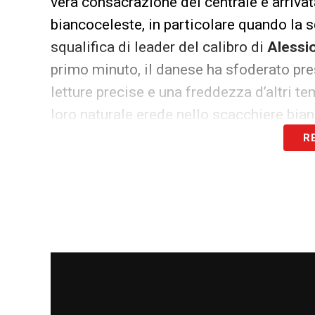
vera consacrazione del centrale è arriv
biancoceleste, in particolare quando la 
squalifica di leader del calibro di
Alessi
primo minuto, il danese ha sfoderato pr
letture precise e una freddezza d’altri t
loro naturale erede nello scacchiere bia
R
Come si schiererà nella nuova fo
In vista della prossima stagione calcisti
alla perfezione con i dogmi tattici di Ge
suoi centrali non solo una feroce aggress
di ripulire il pallone per far partire l’az
Nel 4-2-3-1 o nel dinamico 4-3-3 che il t
Lazio
, il danese si candida a occupare un