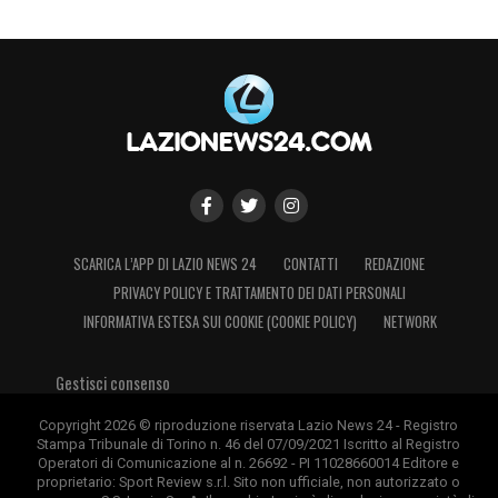
SCARICA L’APP DI LAZIO NEWS 24
CONTATTI
REDAZIONE
PRIVACY POLICY E TRATTAMENTO DEI DATI PERSONALI
INFORMATIVA ESTESA SUI COOKIE (COOKIE POLICY)
NETWORK
Gestisci consenso
Copyright 2026 © riproduzione riservata Lazio News 24 - Registro
Stampa Tribunale di Torino n. 46 del 07/09/2021 Iscritto al Registro
Operatori di Comunicazione al n. 26692 - PI 11028660014 Editore e
proprietario: Sport Review s.r.l. Sito non ufficiale, non autorizzato o