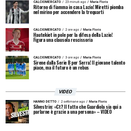
LA PLAYLIST DELLE NOSTRE TOP NEWS
CALCIOMERCATO
23 minuti ago
Maria Floris
Ritorno di fiamma in casa Lazio! Miretti piomba
nel mirino per accendere la trequarti
CALCIOMERCATO
2 ore ago
Maria Floris
Hautekiet in pole per la difesa della Lazio!
Figura una clausola rescissoria
CALCIOMERCATO
3 ore ago
Maria Floris
Sirene dalla Serie B per Serra! Il giovane talento
piace, ma il futuro è un rebus
VIDEO
HANNO DETTO
2 settimane ago
Maria Floris
Silvestrin: «Ct? Il fatto che Guardiola sia qui a
parlarne è grazie a una persona» – VIDEO