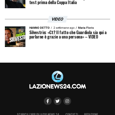
test prima della Coppa Italia
VIDEO
HANNO DETTO
2 settimane ago
Maria Floris
Silvestrin: «Ct? Il fatto che Guardiola sia qui a
Le prime pagine dei principali quotidiani sportivi – 29
parlarne è grazie a una persona» – VIDEO
gennaio 2026 25
SCARICA L’APP DI LAZIO NEWS 24
CONTATTI
REDAZIONE