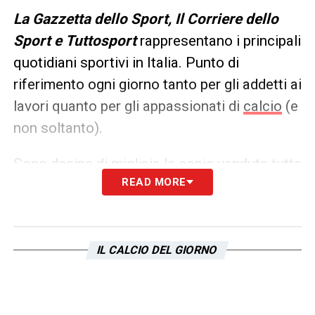
L
a Gazzetta dello Sport, Il Corriere dello
Sport e Tuttosport
rappresentano i principali
quotidiani sportivi in Italia. Punto di
riferimento ogni giorno tanto per gli addetti ai
lavori quanto per gli appassionati di
calcio
(e
non soltanto).
Sono decine di migliaia le copie vendute tutte
READ MORE
le mattine in edicola, ma un’anteprima dei
principali contenuti può essere consultata
già dalla sera precedente. Ecco, allora, le
prime pagine dei
Quotidiani Sportivi
di
oggi
IL CALCIO DEL GIORNO
in edicola: