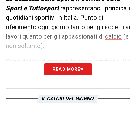
Sport e Tuttosport
rappresentano i principali
quotidiani sportivi in Italia. Punto di
riferimento ogni giorno tanto per gli addetti ai
lavori quanto per gli appassionati di
calcio
(e
non soltanto).
Sono decine di migliaia le copie vendute tutte
READ MORE
le mattine in edicola, ma un’anteprima dei
principali contenuti può essere consultata
già dalla sera precedente. Ecco, allora, le
prime pagine dei
Quotidiani Sportivi
di
oggi
IL CALCIO DEL GIORNO
in edicola: