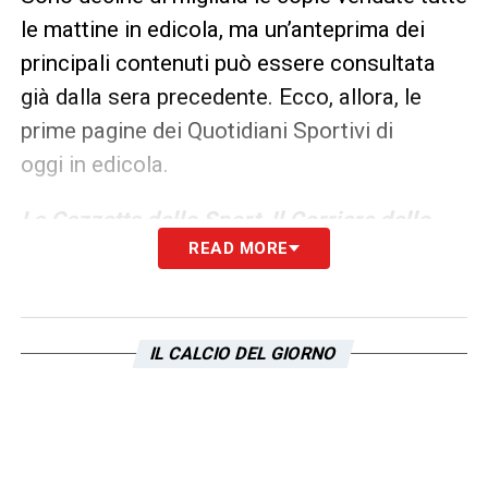
le mattine in edicola, ma un’anteprima dei
principali contenuti può essere consultata
già dalla sera precedente. Ecco, allora, le
prime pagine dei Quotidiani Sportivi di
oggi in edicola.
La Gazzetta dello Sport
,
Il Corriere dello
READ MORE
Sport
e
Tuttosport
rappresentano i principali
quotidiani sportivi in Italia. Punto di
riferimento ogni giorno tanto per gli addetti ai
lavori quanto per gli appassionati di calcio
IL CALCIO DEL GIORNO
(e non soltanto).