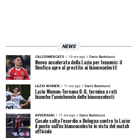
NEWS
CALCIOMERCATO
10 ore ago
Dario Bartolucci
Nuova accelerata della Lazio per Ivanovic: il
Benfica apre al prestito ai biancocelesti!
LAZIO WOMEN
11 ore ago
Dario Bartolucci
Lazio Women-Ternana 0-0, termina a reti
bianche l’amichevole delle biancocelesti
AVVERSARI
11 ore ago
Dario Bartolucci
Casale salta l’esordio a Bologna contro la Lazio:
il punto sull’ex biancoceleste in vista del match
ufficiale