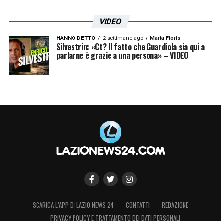
VIDEO
HANNO DETTO
2 settimane ago
Maria Floris
Silvestrin: «Ct? Il fatto che Guardiola sia qui a
parlarne è grazie a una persona» – VIDEO
Le prime pagine dei principali quotidiani sportivi – 31
gennaio 25
SCARICA L’APP DI LAZIO NEWS 24
CONTATTI
REDAZIONE
PRIVACY POLICY E TRATTAMENTO DEI DATI PERSONALI