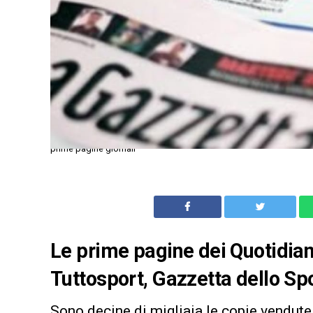
prime pagine giornali
Le prime pagine dei Quotidiani
Tuttosport, Gazzetta dello Spo
Sono decine di migliaia le copie vendute 