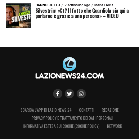
HANNO DETTO
2 settimane ago
Maria Floris
Silvestrin: «Ct? Il fatto che Guardiola sia qui a
parlarne è grazie a una persona» – VIDEO
SCARICA L’APP DI LAZIO NEWS 24
CONTATTI
REDAZIONE
PRIVACY POLICY E TRATTAMENTO DEI DATI PERSONALI
INFORMATIVA ESTESA SUI COOKIE (COOKIE POLICY)
NETWORK