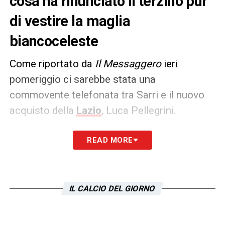
cosa ha rinunciato il terzino pur
di vestire la maglia
biancoceleste
Come riportato da
Il Messaggero
ieri
pomeriggio ci sarebbe stata una
commovente telefonata tra Sarri e il nuovo
acquisto della
Lazio
, Luca Pellegrini.
Il terzino si sarebbe decurtato metà
READ MORE
stipendio pur di vestire la maglia
biancoceleste di cui è tifoso insieme alla
famiglia sin da piccolo, nonostante sia
IL CALCIO DEL GIORNO
uscito dal vivaio giallorosso. All’Eintracht
Francoforte, il giocatore, aveva guadagnato