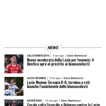
3 milioni nei primi 6 mesi e la Juve
parteciperà a coprire parte dei 750mila euro
rimanenti.
LA PLAYLIST DELLE NOSTRE TOP NEWS
NEWS
CALCIOMERCATO
9 ore ago
Dario Bartolucci
Nuova accelerata della Lazio per Ivanovic: il
Benfica apre al prestito ai biancocelesti!
LAZIO WOMEN
9 ore ago
Dario Bartolucci
Lazio Women-Ternana 0-0, termina a reti
bianche l’amichevole delle biancocelesti
AVVERSARI
10 ore ago
Dario Bartolucci
Casale salta l’esordio a Bologna contro la Lazio: