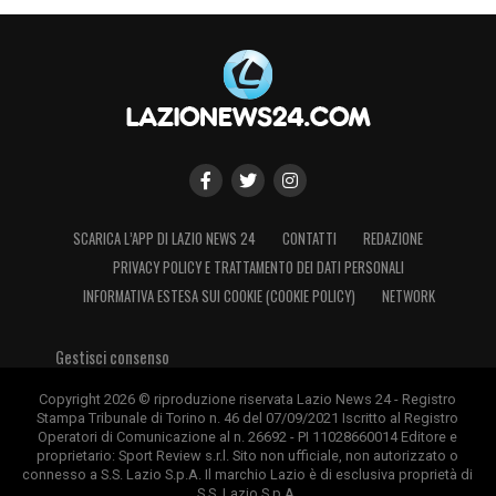
partite.
È bellissimo vedere i nomi di Stam,
Crespo, Nedved… Pavel l’ho conosciuto di
persona quando giocavo alla Juventus, era
il vicepresidente e avevamo lo stesso
procuratore (Mino Raiola,
ndr.).
Guardandole penso ai tempi passati e
a tanti grandi calciatori. Non ho parole per
SCARICA L’APP DI LAZIO NEWS 24
CONTATTI
REDAZIONE
descriverle”.
PRIVACY POLICY E TRATTAMENTO DEI DATI PERSONALI
INFORMATIVA ESTESA SUI COOKIE (COOKIE POLICY)
NETWORK
CUCINA
– Per Luca prendiamo tutte cose
da allevamenti naturali, verdura
Gestisci consenso
biologica.
Oggi è festa per Luca con la
Copyright 2026 © riproduzione riservata Lazio News 24 - Registro
carbonara, è uno dei suoi piatti preferiti.
Stampa Tribunale di Torino n. 46 del 07/09/2021 Iscritto al Registro
Non glielo faccio mai. Ha quattro diete, una
Operatori di Comunicazione al n. 26692 - PI 11028660014 Editore e
proprietario: Sport Review s.r.l. Sito non ufficiale, non autorizzato o
a seconda del tipo di allenamento che fa.
connesso a S.S. Lazio S.p.A. Il marchio Lazio è di esclusiva proprietà di
S.S. Lazio S.p.A.