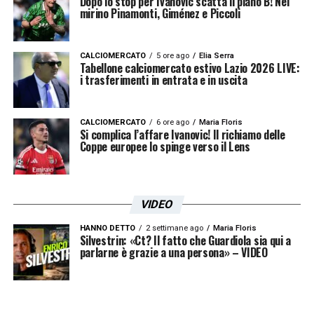
ascolto nulla, mi piace concentrarmi,
Dopo lo stop per Ivanovic scatta il piano B! Nel
mirino Pinamonti, Giménez e Piccoli
ripassare nella mia testa le cose che devo
fare e magari vado a vedere gli avversari
CALCIOMERCATO
5 ore ago
Elia Serra
contro cui devo giocare.
Agli inizi,
Tabellone calciomercato estivo Lazio 2026 LIVE:
i trasferimenti in entrata e in uscita
quando giocavo al Cagliari, avevo la playlist
salvata su Spotify di Noyz Narcos con tutte
CALCIOMERCATO
6 ore ago
Maria Floris
canzoni che mi caricavano, tipo ‘Attica’ e
Si complica l’affare Ivanovic! Il richiamo delle
Coppe europee lo spinge verso il Lens
‘Zoo di Roma’. Tutti brani hard, spinti, e la
vivevo bene lì per lì. Poi ho capito che tutta
quella energia in realtà la disperdevo
.
VIDEO
LE MAGLIE DELLA LAZIO –
HANNO DETTO
2 settimane ago
Nel giardino di
Maria Floris
Silvestrin: «Ct? Il fatto che Guardiola sia qui a
parlarne è grazie a una persona» – VIDEO
casa
Pellegrini
tira fuori alcune sue vecchie
maglie della
Lazio:
“Queste sono fantastiche,
mi vengono in mente tanti ricordi, tante