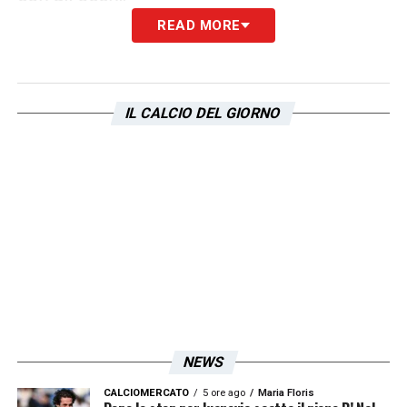
READ MORE
MUSICA –
Sono cresciuto con tanto rap,
ascoltavo Noyz Narcos, Gemitaiz fino a
Geolier, Marracash e Gue.
Con il tempo ho
IL CALCIO DEL GIORNO
imparato ad apprezzare vari stili di musica
un po’ diversi conoscendo anche lo
spagnolo e l’inglese. Ho iniziato ad ascoltare
anche tanta musica latino-americana. La
musica è stata sempre una parte importante
nella mia vita, perché per la maggior parte
del tempo ho vissuto da solo.
La musica mi
faceva compagnia e mi aiutava a elaborare
dei pensieri per cui non avevi parole per
NEWS
descriverli. Prima della partita però non
CALCIOMERCATO
5 ore ago
Maria Floris