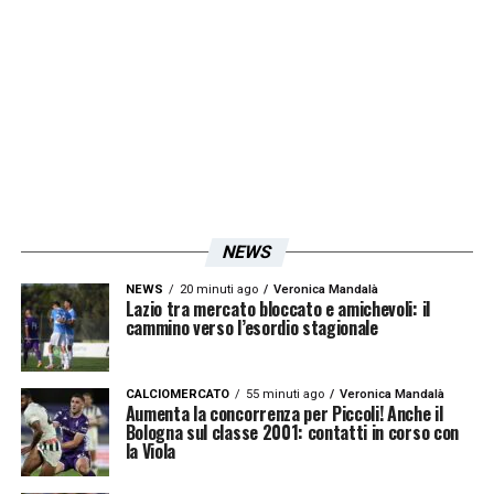
Baroni
che lo considera esterno o seconda
punta. Lotito spera in una svolta a fine
mercato ma ad oggi lo spagnolo resta alla
Lazio.
LA PLAYLIST DELLE NOSTRE TOP NEWS
NEWS
NEWS
20 minuti ago
Veronica Mandalà
Lazio tra mercato bloccato e amichevoli: il
cammino verso l’esordio stagionale
CALCIOMERCATO
55 minuti ago
Veronica Mandalà
Aumenta la concorrenza per Piccoli! Anche il
Bologna sul classe 2001: contatti in corso con
la Viola