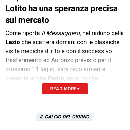
Lotito ha una speranza precisa
sul mercato
Come riporta
Il Messaggero
, nel raduno della
Lazio
che scatterà domani con le classiche
visite mediche di rito e con il successivo
trasferimento ad Auronzo previsto per il
prossimo 11 luglio, sarà regolarmente
presente anche
Pedro
, esterno che
sembrava dovesse lasciare il
calciomercato
READ MORE
biancoceleste
al termine del campionato.
L’ex Barcellona invece intende rispettare il
IL CALCIO DEL GIORNO
contratto in essere fino al 30 giugno del
2025 e per questo sarà a disposizione di